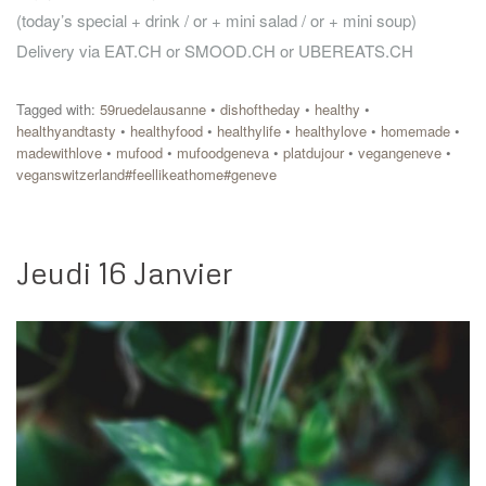
(today’s special + drink / or + mini salad / or + mini soup)
Delivery via EAT.CH or SMOOD.CH or UBEREATS.CH
Tagged with:
59ruedelausanne
•
dishoftheday
•
healthy
•
healthyandtasty
•
healthyfood
•
healthylife
•
healthylove
•
homemade
•
madewithlove
•
mufood
•
mufoodgeneva
•
platdujour
•
vegangeneve
•
veganswitzerland#feellikeathome#geneve
Jeudi 16 Janvier