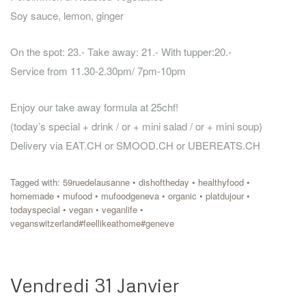
Soy sauce, lemon, ginger
On the spot: 23.- Take away: 21.- With tupper:20.-
Service from 11.30-2.30pm/ 7pm-10pm
Enjoy our take away formula at 25chf!
(today’s special + drink / or + mini salad / or + mini soup)
Delivery via EAT.CH or SMOOD.CH or UBEREATS.CH
Tagged with:
59ruedelausanne
•
dishoftheday
•
healthyfood
•
homemade
•
mufood
•
mufoodgeneva
•
organic
•
platdujour
•
todayspecial
•
vegan
•
veganlife
•
veganswitzerland#feellikeathome#geneve
Vendredi 31 Janvier