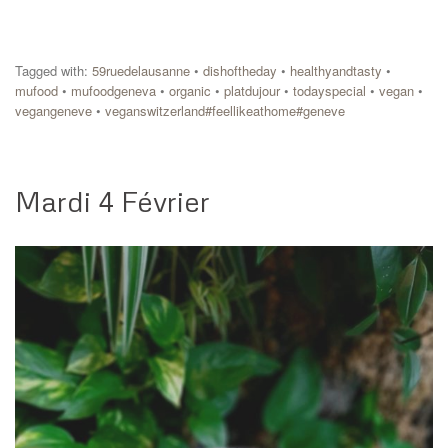
Tagged with:
59ruedelausanne
•
dishoftheday
•
healthyandtasty
•
mufood
•
mufoodgeneva
•
organic
•
platdujour
•
todayspecial
•
vegan
•
vegangeneve
•
veganswitzerland#feellikeathome#geneve
Mardi 4 Février