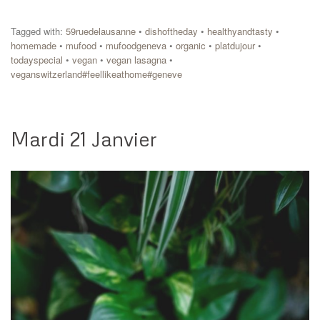
Tagged with:
59ruedelausanne
•
dishoftheday
•
healthyandtasty
•
homemade
•
mufood
•
mufoodgeneva
•
organic
•
platdujour
•
todayspecial
•
vegan
•
vegan lasagna
•
veganswitzerland#feellikeathome#geneve
Mardi 21 Janvier