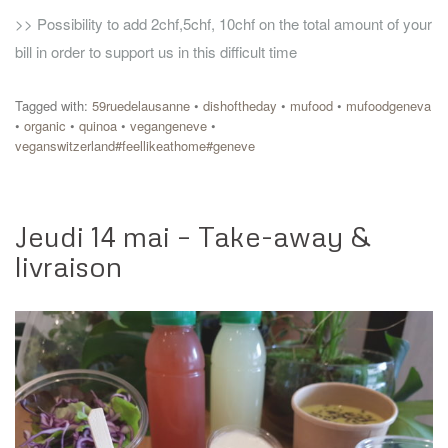
>> Possibility to add 2chf,5chf, 10chf on the total amount of your
bill in order to support us in this difficult time
Tagged with:
59ruedelausanne
•
dishoftheday
•
mufood
•
mufoodgeneva
•
organic
•
quinoa
•
vegangeneve
•
veganswitzerland#feellikeathome#geneve
Jeudi 14 mai – Take-away &
livraison