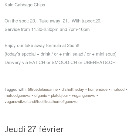
Kale Cabbage Chips
On the spot: 23.- Take away: 21.- With tupper:20.-
Service from 11.30-2.30pm and 7pm-10pm
Enjoy our take away formula at 25chf!
(today’s special + drink / or + mini salad / or + mini soup)
Delivery via EAT.CH or SMOOD.CH or UBEREATS.CH
Tagged with:
59ruedelausanne
•
dishoftheday
•
homemade
•
mufood
•
mufoodgeneva
•
organic
•
platdujour
•
vegangeneve
•
veganswitzerland#feellikeathome#geneve
Jeudi 27 février