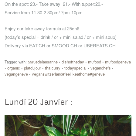
On the spot: 23.- Take away: 21.- With tupper:20.-
Service from 11.30-2.30pm/ 7pm-10pm
Enjoy our take away formula at 25chf!
(today’s special + drink / or + mini salad / or + mini soup)
Delivery via EAT.CH or SMOOD.CH or UBEREATS.CH
Tagged with:
59ruedelausanne
•
dishoftheday
•
mufood
•
mufoodgeneva
•
organic
•
platdujour
•
thaïcurry
•
todayspecial
•
veganchefs
•
vegangeneve
•
veganswitzerland#feellikeathome#geneve
Lundi 20 Janvier :