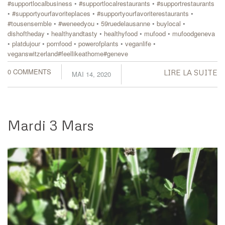
#supportlocalbusiness
•
#supportlocalrestaurants
•
#supportrestaurants
•
#supportyourfavoriteplaces
•
#supportyourfavoriterestaurants
•
#tousensemble
•
#weneedyou
•
59ruedelausanne
•
buylocal
•
dishoftheday
•
healthyandtasty
•
healthyfood
•
mufood
•
mufoodgeneva
•
platdujour
•
pornfood
•
powerofplants
•
veganlife
•
veganswitzerland#feellikeathome#geneve
0 COMMENTS
LIRE LA SUITE
MAI 14, 2020
Mardi 3 Mars