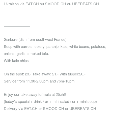
Livraison via EAT.CH ou SMOOD.CH ou UBEREATS.CH
———————
Garbure (dish from southwest France):
Soup with carrots, celery, parsnip, kale, white beans, potatoes,
onions, garlic, smoked tofu.
With kale chips
On the spot: 23.- Take away: 21.- With tupper:20.-
Service from 11.30-2.30pm and 7pm-10pm
Enjoy our take away formula at 25chf!
(today’s special + drink / or + mini salad / or + mini soup)
Delivery via EAT.CH or SMOOD.CH or UBEREATS.CH