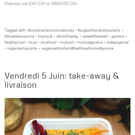
Delivery via EAT.CH or SMOOD.CH
Tagged with:
#soutenezleconomielocale
•
#supportlocalrestaurants
•
59ruedelausanne
•
buylocal
•
dishoftheday
•
eatwellfeelwell
•
geneva
•
healthyfood
•
local
•
localfood
•
mufood
•
mufoodgeneva
•
todayspecial
•
veganrestaurants
•
veganswitzerland#feellikeathome#geneve
Vendredi 5 Juin: take-away &
livraison