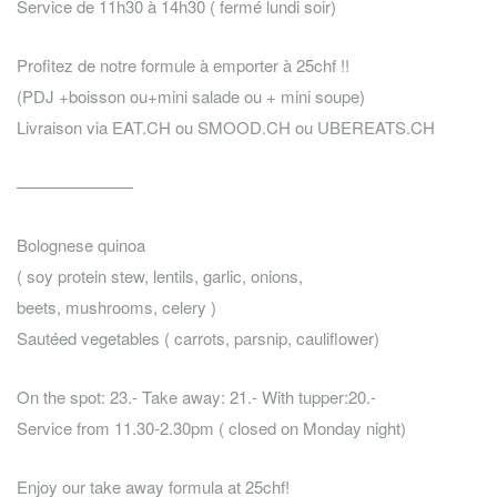
Service de 11h30 à 14h30 ( fermé lundi soir)
Profitez de notre formule à emporter à 25chf !!
(PDJ +boisson ou+mini salade ou + mini soupe)
Livraison via EAT.CH ou SMOOD.CH ou UBEREATS.CH
———————
Bolognese quinoa
( soy protein stew, lentils, garlic, onions,
beets, mushrooms, celery )
Sautéed vegetables ( carrots, parsnip, cauliflower)
On the spot: 23.- Take away: 21.- With tupper:20.-
Service from 11.30-2.30pm ( closed on Monday night)
Enjoy our take away formula at 25chf!