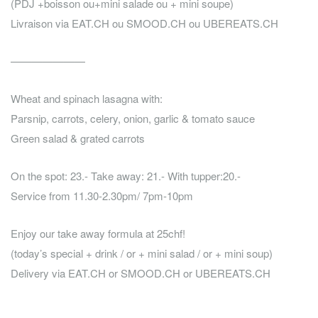
(PDJ +boisson ou+mini salade ou + mini soupe)
Livraison via EAT.CH ou SMOOD.CH ou UBEREATS.CH
———————
Wheat and spinach lasagna with:
Parsnip, carrots, celery, onion, garlic & tomato sauce
Green salad & grated carrots
On the spot: 23.- Take away: 21.- With tupper:20.-
Service from 11.30-2.30pm/ 7pm-10pm
Enjoy our take away formula at 25chf!
(today’s special + drink / or + mini salad / or + mini soup)
Delivery via EAT.CH or SMOOD.CH or UBEREATS.CH