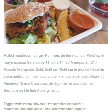
Pulled mushroom burger Pommes de terre au four Ketchup et
mayo maison Service de 11h30 à 14h30 A emporter: 21.-
Possibilité d’ajouter 2chf, 5chf ou 10chf sur le montant total de
votre addition afin de nous soutenir en cette période difficile 🙂
Vendredi 15 mai Couscous de légumes et pois-chiches
Semoule de blé fine Aubergines…
Tagged with:
#besoindevous
•
#ensembleonestplusfort
•
#soutenezleconomielocale
•
#soutenezvoscommerçants
•