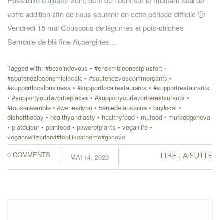
Possibilité d’ajouter 2chf, 5chf ou 10chf sur le montant total de
votre addition afin de nous soutenir en cette période difficile 🙂
Vendredi 15 mai Couscous de légumes et pois-chiches
Semoule de blé fine Aubergines…
Tagged with:
#besoindevous
•
#ensembleonestplusfort
•
#soutenezleconomielocale
•
#soutenezvoscommerçants
•
#supportlocalbusiness
•
#supportlocalrestaurants
•
#supportrestaurants
•
#supportyourfavoriteplaces
•
#supportyourfavoriterestaurants
•
#tousensemble
•
#weneedyou
•
59ruedelausanne
•
buylocal
•
dishoftheday
•
healthyandtasty
•
healthyfood
•
mufood
•
mufoodgeneva
•
platdujour
•
pornfood
•
powerofplants
•
veganlife
•
veganswitzerland#feellikeathome#geneve
0 COMMENTS
LIRE LA SUITE
MAI 14, 2020