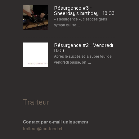
Résurgence #3 -
Sheerday's birthday - 18.03
« Résurgence », c’est des gens
sympa qui se ...
Résurgence #2 - Vendredi
11.03
Après le succès et la super teuf de
vendredi passé, on ...
Traiteur
Contact par e-mail uniquement
:
traiteur@
mu-food.ch