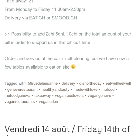
Take away: 21.-
From Monday to Friday 11.30am-2.30pm
Delivery via EAT.CH or SMOOD.CH
>> Possibility to add 2chf,5chf, 10chf on the total amount of your
bill in order to support us in this difficult time
Order and service at the bar + self-clearing, but we have now a
few tables available to eat on site
Tagged with:
59ruedelausanne
•
delivery
•
dishoftheday
•
eatwellfeelwell
•
geneverestaurant
•
healthyandtasty
•
madewithlove
•
mufood
•
mufoodgeneva
•
takeaway
•
veganfoodlovers
•
vegangeneve
•
veganrestaurants
•
veganudon
Vendredi 14 août / Friday 14th of