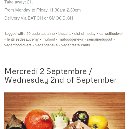
Take away: 21.-
From Monday to Friday 11.30am-2.30pm
Delivery via EAT.CH or SMOOD.CH
Tagged with:
59ruedelausanne
•
bissara
•
dishoftheday
•
eatwellfeelwell
•
lentillesdesauverny
•
mufood
•
mufoodgeneva
•
semainedugout
•
veganfoodlovers
•
vegangeneve
•
veganrestaurants
Mercredi 2 Septembre /
Wednesday 2nd of September