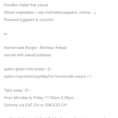
Noodles Salad thaï sauce
Sliced vegetables ( raw marinated peppers, onions…)
Roasted Eggplant & zucchini
or
Homemade Burger / Bönheur Kebab
served with baked potatoes
option gluten-free bread +2.-
option mayo/ketchup/bbq/hot homemade sauce +1.-
Take away: 21.-
From Monday to Friday 11.30am-2.30pm
Delivery via EAT.CH or SMOOD.CH