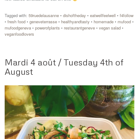
Tagged with:
59ruedelausanne
•
dishoftheday
•
eatwellfeelwell
•
f4follow
•
fresh food
•
geneveterrasse
•
healthyandtasty
•
homemade
•
mufood
•
mufoodgeneva
•
powerofplants
•
restaurantgeneve
•
vegan salad
•
veganfoodlovers
Mardi 4 août / Tuesday 4th of
August