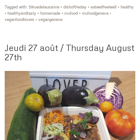
Tagged with:
59ruedelausanne
•
dishoftheday
•
eatwellfeelwell
•
healthy
•
healthyandtasty
•
homemade
•
mufood
•
mufoodgeneva
•
veganfoodlovers
•
vegangeneve
Jeudi 27 août / Thursday August
27th