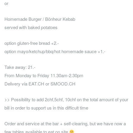
or
Homemade Burger / Bönheur Kebab
served with baked potatoes
option gluten-free bread +2.-
option mayo/ketchup/bbq/hot homemade sauce +1.-
Take away: 21.-
From Monday to Friday 11.30am-2.30pm
Delivery via EAT.CH or SMOOD.CH
>> Possibility to add 2chf,5chf, 10chf on the total amount of your
bill in order to support us in this difficult time
Order and service at the bar + self-clearing, but we have now a
few tables available to eat on site