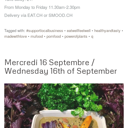
From Monday to Friday 11.30am-2.30pm
Delivery via EAT.CH or SMOOD.CH
Tagged with:
#supportlocalbusiness
•
eatwellfeelwell
•
healthyandtasty
•
madewithlove
•
mufood
•
pornfood
•
powerofplants
•
q
Mercredi 16 Septembre /
Wednesday 16th of September