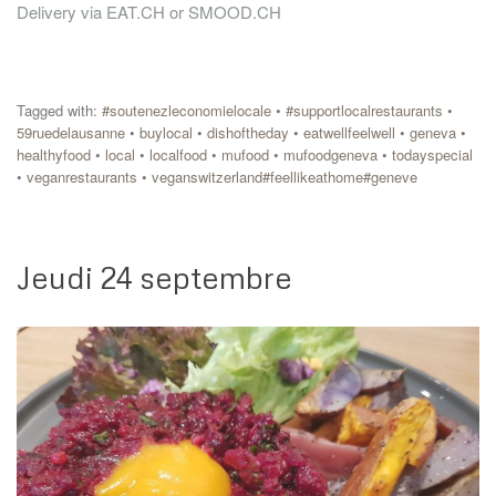
Delivery via EAT.CH or SMOOD.CH
Tagged with:
#soutenezleconomielocale
•
#supportlocalrestaurants
•
59ruedelausanne
•
buylocal
•
dishoftheday
•
eatwellfeelwell
•
geneva
•
healthyfood
•
local
•
localfood
•
mufood
•
mufoodgeneva
•
todayspecial
•
veganrestaurants
•
veganswitzerland#feellikeathome#geneve
Jeudi 24 septembre