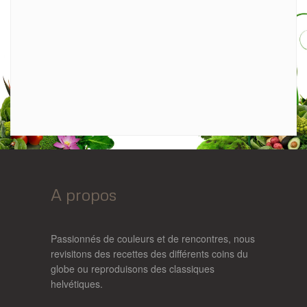
A propos
Passionnés de couleurs et de rencontres, nous
revisitons des recettes des différents coins du
globe ou reproduisons des classiques
helvétiques.