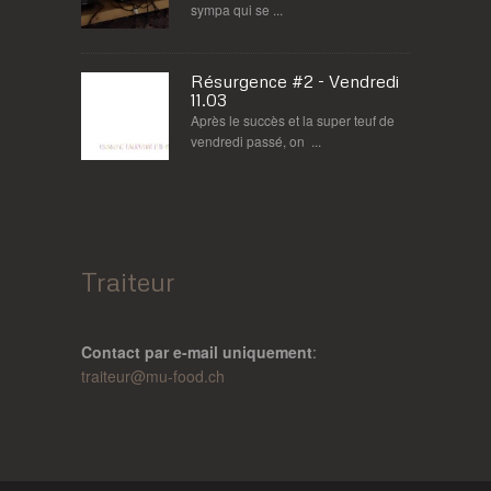
sympa qui se ...
Résurgence #2 - Vendredi
11.03
Après le succès et la super teuf de
vendredi passé, on ...
Traiteur
Contact par e-mail uniquement
:
traiteur@
mu-food.ch