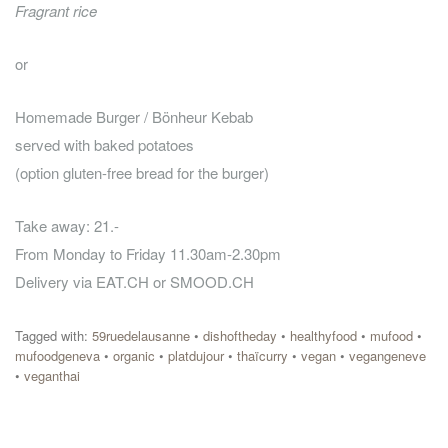
Fragrant rice
or
Homemade Burger / Bönheur Kebab
served with baked potatoes
(option gluten-free bread for the burger)
Take away: 21.-
From Monday to Friday 11.30am-2.30pm
Delivery via EAT.CH or SMOOD.CH
Tagged with:
59ruedelausanne
•
dishoftheday
•
healthyfood
•
mufood
•
mufoodgeneva
•
organic
•
platdujour
•
thaïcurry
•
vegan
•
vegangeneve
•
veganthai