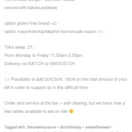
served with baked potatoes
option gluten-free bread +2.-
option mayo/ketchup/bbq/hot homemade sauce +1.-
Take away: 21.-
From Monday to Friday 11.30am-2.30pm
Delivery via EAT.CH or SMOOD.CH
>> Possibility to add 2chf,5chf, 10chf on the total amount of your
bill in order to support us in this difficult time
Order and service at the bar + self-clearing, but we have now a
few tables available to eat on site
Tagged with:
59ruedelausanne
•
dishoftheday
•
eatwellfeelwell
•