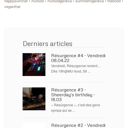
happysummer
•
mufood
•
mufoodgeneva
•
summeringeneva
•
thaifood
•
veganthai
Derniers articles
Résurgence #4 - Vendredi
08.04.22
Vendredi, Résurgence revient…
Dès 19h@MU-food, 59 ...
Résurgence #3 -
Sheerday's birthday -
18.03
« Résurgence », c’est des gens
sympa qui se ...
Résurgence #2 - Vendredi