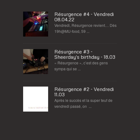
Résurgence #4 - Vendredi
08.04.22
Vendredi, Résurgence revient… Dès
19h@MU-food, 59 ...
Résurgence #3 -
Sheerday's birthday - 18.03
« Résurgence », c’est des gens
sympa qui se ...
Résurgence #2 - Vendredi
11.03
Après le succès et la super teuf de
vendredi passé, on ...