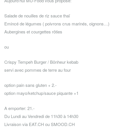
Aujourd’hui MU-Food vous propose:
Salade de nouilles de riz sauce thaï
Emincé de légumes ( poivrons crus marinés, oignons…)
Aubergines et courgettes rôties
ou
Crispy Tempeh Burger / Bönheur kebab
servi avec pommes de terre au four
option pain sans gluten + 2.-
option mayo/ketchup/sauce piquante +1
A emporter: 21.-
Du Lundi au Vendredi de 11h30 à 14h30
Livraison via EAT.CH ou SMOOD.CH