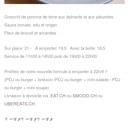
Gnocchi de pomme de terre aux épinards et aux pleurotes
Sauce tomate, tofu et origan
Fleur de brocoli et amandes
Sur place: 21.- A emporter: 19,5 Avec ta boîte: 18,5
Service de 11h30 à 14h30 puis de 19h00 à 22h00
Profitez de notre nouvelle formule à emporter à 22chf !!
(PDJ ou burger + boisson /PDJ ou burger + mini salade / PDJ
ou burger + mini soupe)
Livraison à domicile via
EAT.CH
ou
SMOOD.CH
ou
UBEREATS.CH
🥦
🥕
🍄
🌶️
🥦
🥕
🍄
🌶️
🥦
🥕
🍄
🌶️