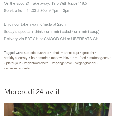
On the spot: 21 Take away: 19,5 With tupper:18,5
Service from 11.30-2.30pm/ 7pm-10pm
Enjoy our take away formula at 22chf!
(today’s special + drink / or + mini salad / or + mini soup)
Delivery via EAT.CH or SMOOD.CH or UBEREATS.CH
Tagged with:
59ruedelausanne
•
chef_marinaseppi
•
gnocchi
•
healthyandtasty
•
homemade
•
madewithlove
•
mufood
•
mufoodgeneva
•
platdujour
•
veganfoodlovers
•
vegangeneve
•
vegangnocchi
•
veganrestaurants
Mercredi 24 avril :