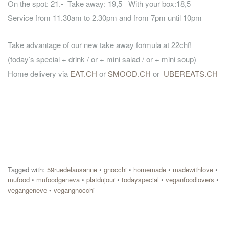
On the spot: 21.- Take away: 19,5 With your box:18,5
Service from 11.30am to 2.30pm and from 7pm until 10pm
Take advantage of our new take away formula at 22chf!
(today’s special + drink / or + mini salad / or + mini soup)
Home delivery via
EAT.CH
or
SMOOD.CH
or
UBEREATS.CH
Tagged with:
59ruedelausanne
•
gnocchi
•
homemade
•
madewithlove
•
mufood
•
mufoodgeneva
•
platdujour
•
todayspecial
•
veganfoodlovers
•
vegangeneve
•
vegangnocchi