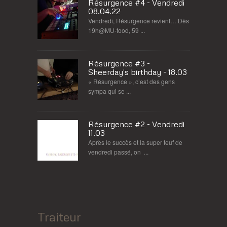
Résurgence #4 - Vendredi
08.04.22
Vendredi, Résurgence revient… Dès
19h@MU-food, 59 ...
Résurgence #3 -
Sheerday's birthday - 18.03
« Résurgence », c’est des gens
sympa qui se ...
Résurgence #2 - Vendredi
11.03
Après le succès et la super teuf de
vendredi passé, on ...
Traiteur