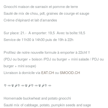
Gnocchi maison de sarrasin et pomme de terre
Sauté de mix de chou, pdt, graines de courge et sauge
Créme d’épinard et lait d’amandes
Sur place: 21.- A emporter: 19,5 Avec ta boîte:18,5
Service de 11h30 à 14h30 puis de 19h à 22h
Profitez de notre nouvelle formule à emporter à 22chf !!
(PDJ ou burger + boison /PDJ ou burger + mini salade / PDJ ou
burger + mini soupe)
Livraison à domicile via
EAT.CH
ou
SMOOD.CH
🥦
🥕
🍄
🌶️
🥦
🥕
🍄
🌶️
🥦
🥕
🍄
🌶️
🥦
🥕
Homemade buckwheat and potato gnocchi
Sauté mix of cabbage, potato, pumpkin seeds and sage