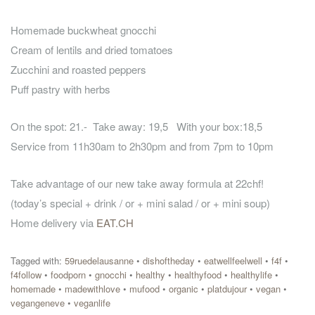
Homemade buckwheat gnocchi
Cream of lentils and dried tomatoes
Zucchini and roasted peppers
Puff pastry with herbs
On the spot: 21.- Take away: 19,5 With your box:18,5
Service from 11h30am to 2h30pm and from 7pm to 10pm
Take advantage of our new take away formula at 22chf!
(today’s special + drink / or + mini salad / or + mini soup)
Home delivery via
EAT.CH
Tagged with:
59ruedelausanne
•
dishoftheday
•
eatwellfeelwell
•
f4f
•
f4follow
•
foodporn
•
gnocchi
•
healthy
•
healthyfood
•
healthylife
•
homemade
•
madewithlove
•
mufood
•
organic
•
platdujour
•
vegan
•
vegangeneve
•
veganlife