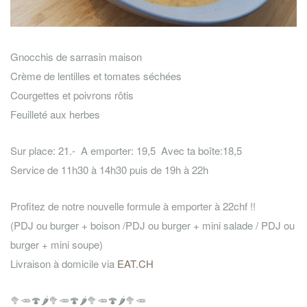
Gnocchis de sarrasin maison
Crème de lentilles et tomates séchées
Courgettes et poivrons rôtis
Feuilleté aux herbes
Sur place: 21.- A emporter: 19,5 Avec ta boîte:18,5
Service de 11h30 à 14h30 puis de 19h à 22h
Profitez de notre nouvelle formule à emporter à 22chf !!
(PDJ ou burger + boison /PDJ ou burger + mini salade / PDJ ou
burger + mini soupe)
Livraison à domicile via
EAT.CH
🥦
🥕
🍄
🌶️
🥦
🥕
🍄
🌶️
🥦
🥕
🍄
🌶️
🥦
🥕