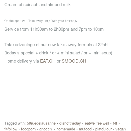
Cream of spinach and almond milk
On the spot: 21.- Take away: 19,5 With your box:18,5
Service from 11h30am to 2h30pm and 7pm to 10pm
Take advantage of our new take away formula at 22chf!
(today’s special + drink / or + mini salad / or + mini soup)
Home delivery via
EAT.CH
or
SMOOD.CH
Tagged with:
59ruedelausanne
•
dishoftheday
•
eatwellfeelwell
•
f4f
•
f4follow
•
foodporn
•
gnocchi
•
homemade
•
mufood
•
platdujour
•
vegan