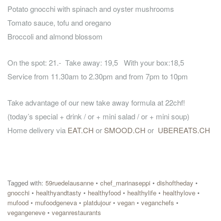
Potato gnocchi with spinach and oyster mushrooms
Tomato sauce, tofu and oregano
Broccoli and almond blossom
On the spot: 21.- Take away: 19,5 With your box:18,5
Service from 11.30am to 2.30pm and from 7pm to 10pm
Take advantage of our new take away formula at 22chf!
(today’s special + drink / or + mini salad / or + mini soup)
Home delivery via
EAT.CH
or
SMOOD.CH
or
UBEREATS.CH
Tagged with:
59ruedelausanne
•
chef_marinaseppi
•
dishoftheday
•
gnocchi
•
healthyandtasty
•
healthyfood
•
healthylife
•
healthylove
•
mufood
•
mufoodgeneva
•
platdujour
•
vegan
•
veganchefs
•
vegangeneve
•
veganrestaurants