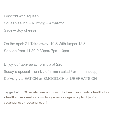
——————
Gnocchi with squash
Squash sauce – Nutmeg – Amaretto
Sage – Soy cheese
On the spot: 21 Take away: 19,5 With tupper:18,5
Service from 11.30-2.30pm/ 7pm-10pm
Enjoy our take away formula at 22chf!
(today’s special + drink / or + mini salad / or + mini soup)
Delivery via EAT.CH or SMOOD.CH or UBEREATS.CH
Tagged with:
59ruedelausanne
•
gnocchi
•
healthyandtasty
•
healthyfood
•
healthylove
•
mufood
•
mufoodgeneva
•
organic
•
platdujour
•
vegangeneve
•
vegangnocchi