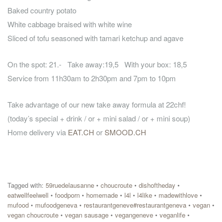
Baked country potato
White cabbage braised with white wine
Sliced of tofu seasoned with tamari ketchup and agave
On the spot: 21.- Take away:19,5 With your box: 18,5
Service from 11h30am to 2h30pm and 7pm to 10pm
Take advantage of our new take away formula at 22chf!
(today’s special + drink / or + mini salad / or + mini soup)
Home delivery via
EAT.CH
or
SMOOD.CH
Tagged with:
59ruedelausanne
•
choucroute
•
dishoftheday
•
eatwellfeelwell
•
foodporn
•
homemade
•
l4l
•
l4like
•
madewithlove
•
mufood
•
mufoodgeneva
•
restaurantgeneve#restaurantgeneva
•
vegan
•
vegan choucroute
•
vegan sausage
•
vegangeneve
•
veganlife
•