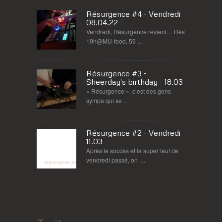
Résurgence #4 - Vendredi
08.04.22
Vendredi, Résurgence revient… Dès
19h@MU-food, 59 ...
Résurgence #3 -
Sheerday's birthday - 18.03
« Résurgence », c’est des gens
sympa qui se ...
Résurgence #2 - Vendredi
11.03
Après le succès et la super teuf de
vendredi passé, on ...