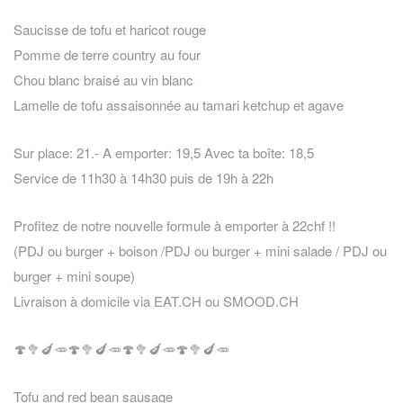
Saucisse de tofu et haricot rouge
Pomme de terre country au four
Chou blanc braisé au vin blanc
Lamelle de tofu assaisonnée au tamari ketchup et agave
Sur place: 21.- A emporter: 19,5 Avec ta boîte: 18,5
Service de 11h30 à 14h30 puis de 19h à 22h
Profitez de notre nouvelle formule à emporter à 22chf !!
(PDJ ou burger + boison /PDJ ou burger + mini salade / PDJ ou
burger + mini soupe)
Livraison à domicile via EAT.CH ou SMOOD.CH
🍄
🥦
🍆
🥕
🍄
🥦
🍆
🥕
🍄
🥦
🍆
🥕
🍄
🥦
🍆
🥕
Tofu and red bean sausage