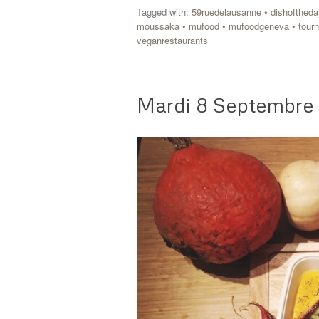
Tagged with:
59ruedelausanne
•
dishoftheda
moussaka
•
mufood
•
mufoodgeneva
•
tour
veganrestaurants
Mardi 8 Septembre 