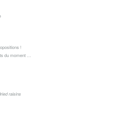
b
opositions !
erts du moment …
ried raisins