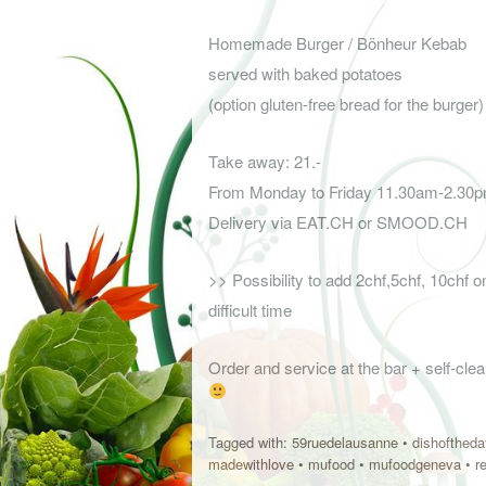
Homemade Burger / Bönheur Kebab
served with baked potatoes
(option gluten-free bread for the burger)
Take away: 21.-
From Monday to Friday 11.30am-2.30
Delivery via EAT.CH or SMOOD.CH
>> Possibility to add 2chf,5chf, 10chf on
difficult time
Order and service at the bar + self-clea
Tagged with:
59ruedelausanne
•
dishoftheda
madewithlove
•
mufood
•
mufoodgeneva
•
r