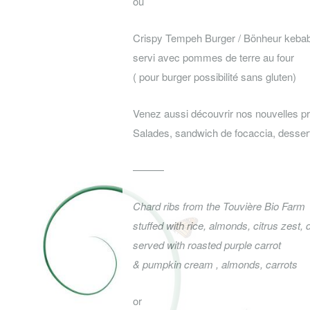
ou
Crispy Tempeh Burger / Bönheur keba
servi avec pommes de terre au four
( pour burger possibilité sans gluten)
Venez aussi découvrir nos nouvelles pr
Salades, sandwich de focaccia, dess
———
Chard ribs from the Touvière Bio Farm
stuffed with rice, almonds, citrus zest, d
served with roasted purple carrot
& pumpkin cream , almonds, carrots
or