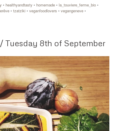
y
•
healthyandtasty
•
homemade
•
la_touviere_ferme_bio
•
nerêve
•
tzatziki
•
veganfoodlovers
•
vegangeneve
•
/ Tuesday 8th of September