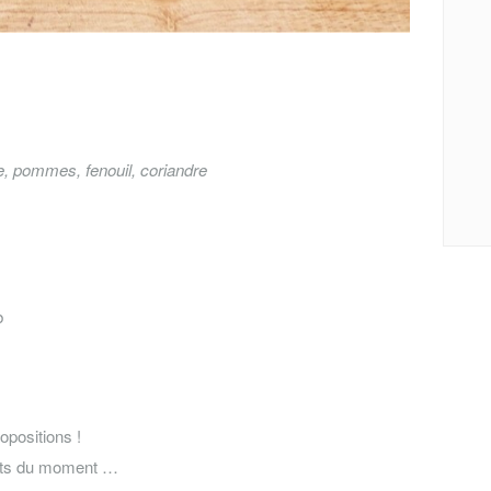
e, pommes, fenouil, coriandre
b
opositions !
erts du moment …