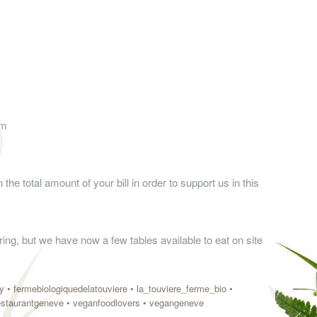
pm
 the total amount of your bill in order to support us in this
ring, but we have now a few tables available to eat on site
y
•
fermebiologiquedelatouviere
•
la_touviere_ferme_bio
•
estaurantgeneve
•
veganfoodlovers
•
vegangeneve