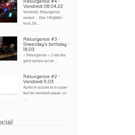
Résurgence #4 -
Vendredi 08.04.22
Vendredi, Résurgence
revient… Dès 19h@MU-
food, 59 ...
Résurgence #3 -
Sheerday's birthday -
18.03
« Résurgence », c’est des
gens sympa qui se ...
Résurgence #2 -
Vendredi 11.03
Après le succès et la super
teuf de vendredi passé, on
...
cial