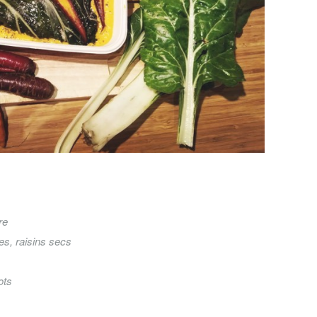
re
es, raisins secs
ots