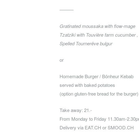
———
Gratinated moussaka with flow-mage
Tzatziki with Touvière farm cucumber , 
Spelled Tournerêve bulgur
or
Homemade Burger / Bönheur Kebab
served with baked potatoes
(option gluten-free bread for the burger)
Take away: 21.-
From Monday to Friday 11.30am-2.30
Delivery via EAT.CH or SMOOD.CH