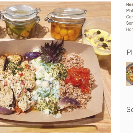
Res
Pla
Car
Sem
Hor
Pl
So