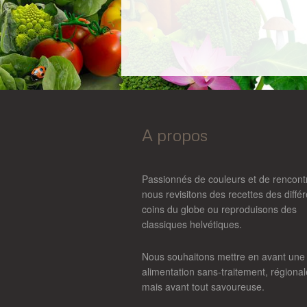
A propos
Passionnés de couleurs et de rencont
nous revisitons des recettes des diffé
coins du globe ou reproduisons des
classiques helvétiques.
Nous souhaitons mettre en avant une
alimentation sans-traitement, régional
mais avant tout savoureuse.