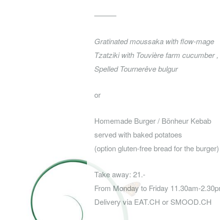
———
Gratinated moussaka with flow-mage
Tzatziki with Touvière farm cucumber , 
Spelled Tournerêve bulgur
or
Homemade Burger / Bönheur Kebab
served with baked potatoes
(option gluten-free bread for the burger)
Take away: 21.-
From Monday to Friday 11.30am-2.30
Delivery via EAT.CH or SMOOD.CH