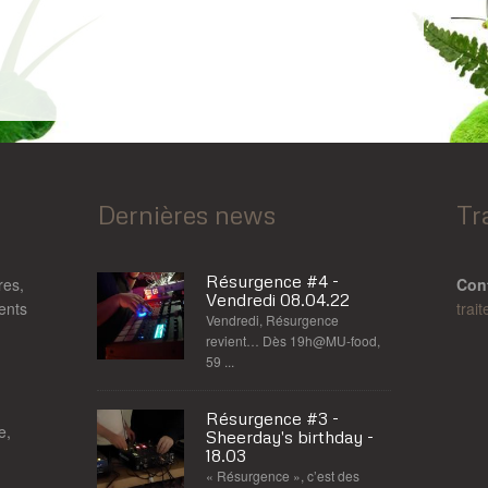
Dernières news
Tr
Résurgence #4 -
res,
Con
Vendredi 08.04.22
rents
trai
Vendredi, Résurgence
revient… Dès 19h@MU-food,
59 ...
Résurgence #3 -
e,
Sheerday's birthday -
18.03
« Résurgence », c’est des