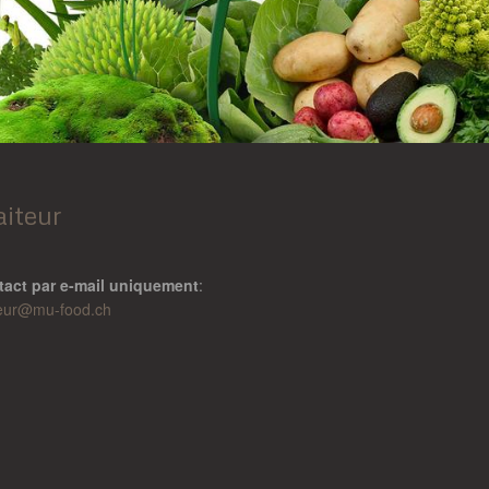
aiteur
tact par e-mail uniquement
:
teur@
mu-food.ch