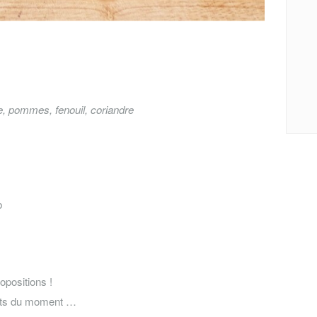
e, pommes, fenouil, coriandre
b
opositions !
erts du moment …