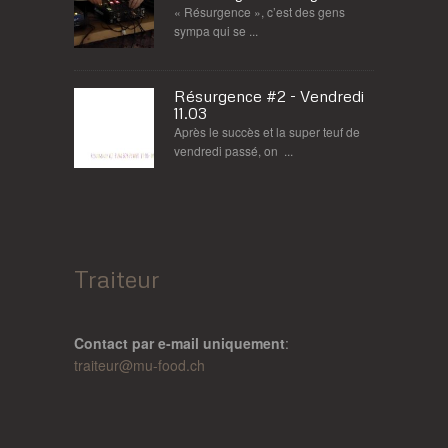
« Résurgence », c’est des gens
sympa qui se ...
Résurgence #2 - Vendredi
11.03
Après le succès et la super teuf de
vendredi passé, on ...
Traiteur
Contact par e-mail uniquement
:
traiteur@
mu-food.ch