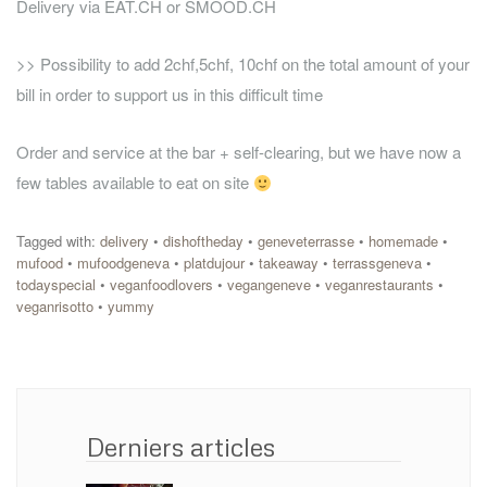
Delivery via EAT.CH or SMOOD.CH
>> Possibility to add 2chf,5chf, 10chf on the total amount of your
bill in order to support us in this difficult time
Order and service at the bar + self-clearing, but we have now a
few tables available to eat on site
Tagged with:
delivery
•
dishoftheday
•
geneveterrasse
•
homemade
•
mufood
•
mufoodgeneva
•
platdujour
•
takeaway
•
terrassgeneva
•
todayspecial
•
veganfoodlovers
•
vegangeneve
•
veganrestaurants
•
veganrisotto
•
yummy
Derniers articles