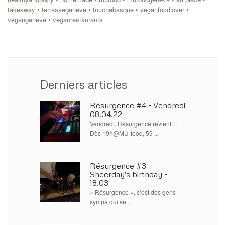
takeaway
•
terrassegeneve
•
touchebasque
•
veganfoodlover
•
vegangeneve
•
veganrestaurants
Derniers articles
Résurgence #4 - Vendredi
08.04.22
Vendredi, Résurgence revient…
Dès 19h@MU-food, 59 ...
Résurgence #3 -
Sheerday's birthday -
18.03
« Résurgence », c’est des gens
sympa qui se ...