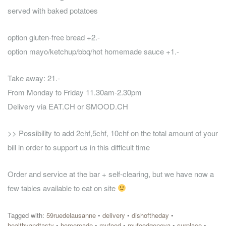
served with baked potatoes
option gluten-free bread +2.-
option mayo/ketchup/bbq/hot homemade sauce +1.-
Take away: 21.-
From Monday to Friday 11.30am-2.30pm
Delivery via EAT.CH or SMOOD.CH
>> Possibility to add 2chf,5chf, 10chf on the total amount of your
bill in order to support us in this difficult time
Order and service at the bar + self-clearing, but we have now a
few tables available to eat on site
Tagged with:
59ruedelausanne
•
delivery
•
dishoftheday
•
healthyandtasty
•
homemade
•
mufood
•
mufoodgeneva
•
surplace
•