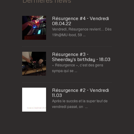
Résurgence #4 - Vendredi
08.04.22
Vendredi, Résurgence revient… Dès
19h@MU-food, 59 ...
Résurgence #3 -
Sheerday's birthday - 18.03
« Résurgence », c’est des gens
sympa qui se ...
Résurgence #2 - Vendredi
11.03
Après le succès et la super teuf de
vendredi passé, on ...