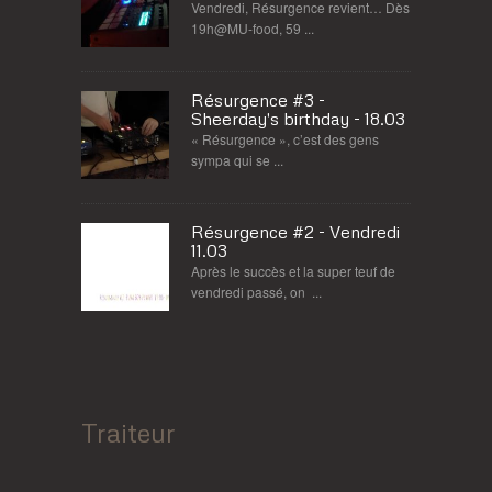
Vendredi, Résurgence revient… Dès
19h@MU-food, 59 ...
Résurgence #3 -
Sheerday's birthday - 18.03
« Résurgence », c’est des gens
sympa qui se ...
Résurgence #2 - Vendredi
11.03
Après le succès et la super teuf de
vendredi passé, on ...
Traiteur