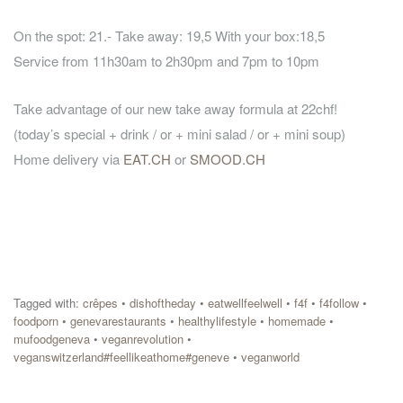
On the spot: 21.- Take away: 19,5 With your box:18,5
Service from 11h30am to 2h30pm and 7pm to 10pm
Take advantage of our new take away formula at 22chf!
(today’s special + drink / or + mini salad / or + mini soup)
Home delivery via
EAT.CH
or
SMOOD.CH
Tagged with:
crêpes
•
dishoftheday
•
eatwellfeelwell
•
f4f
•
f4follow
•
foodporn
•
genevarestaurants
•
healthylifestyle
•
homemade
•
mufoodgeneva
•
veganrevolution
•
veganswitzerland#feellikeathome#geneve
•
veganworld