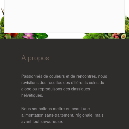
A propos
Passionnés de couleurs et de rencontres, nous
revisitons des recettes des différents coins du
globe ou reproduisons des classiques
helvétiques.
Nous souhaitons mettre en avant une
alimentation sans-traitement, régionale, mais
avant tout savoureuse.