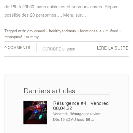
de 18h à 23h30, avec cuisiniers et serveurs-euses. Repas
possible dès 20 personnes…. Menu sur…
Tagged with:
groupmeal
•
healthyandtasty
•
locationsalle
•
mufood
•
repasprivé
•
yummy
0 COMMENTS
LIRE LA SUITE
OCTOBRE 8, 2020
Derniers articles
Résurgence #4 - Vendredi
08.04.22
Vendredi, Résurgence revient…
Dès 19h@MU-food, 59 ...