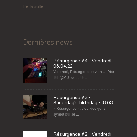
lire la suite
Dernières news
Résurgence #4 - Vendredi
08.04.22
Vendredi, Résurgence revient… Dès
19h@MU-food, 59 ...
Résurgence #3 -
Sheerday's birthday - 18.03
« Résurgence », c’est des gens
sympa qui se ...
Résurgence #2 - Vendredi