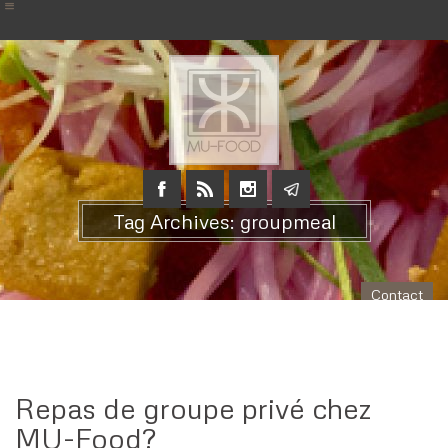
Tag Archives: groupmeal
Contact
Repas de groupe privé chez
MU-Food?