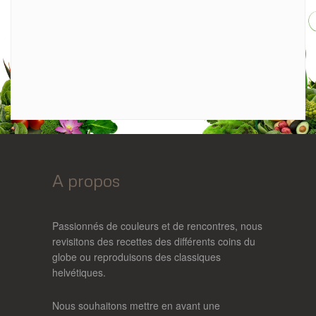
A propos
Passionnés de couleurs et de rencontres, nous
revisitons des recettes des différents coins du
globe ou reproduisons des classiques
helvétiques.
Nous souhaitons mettre en avant une