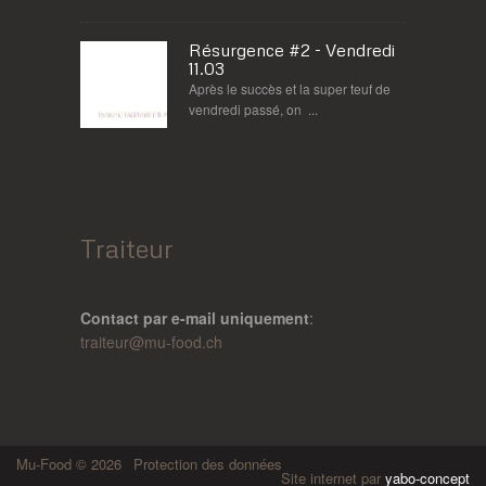
Résurgence #2 - Vendredi
11.03
Après le succès et la super teuf de
vendredi passé, on ...
Traiteur
Contact par e-mail uniquement
:
traiteur@
mu-food.ch
Mu-Food © 2026
|
Protection des données
Site internet par
yabo-concept