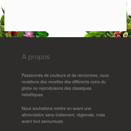
A propos
Passionnés de couleurs et de rencontres, nous
revisitons des recettes des différents coins du
globe ou reproduisons des classiques
helvétiques.
Nous souhaitons mettre en avant une
alimentation sans-traitement, régionale, mais
avant tout savoureuse.