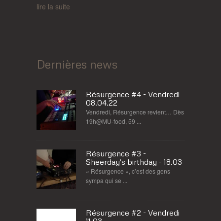
lire la suite
Dernières news
Résurgence #4 - Vendredi
08.04.22
Vendredi, Résurgence revient… Dès
19h@MU-food, 59 ...
Résurgence #3 -
Sheerday's birthday - 18.03
« Résurgence », c’est des gens
sympa qui se ...
Résurgence #2 - Vendredi
11.03