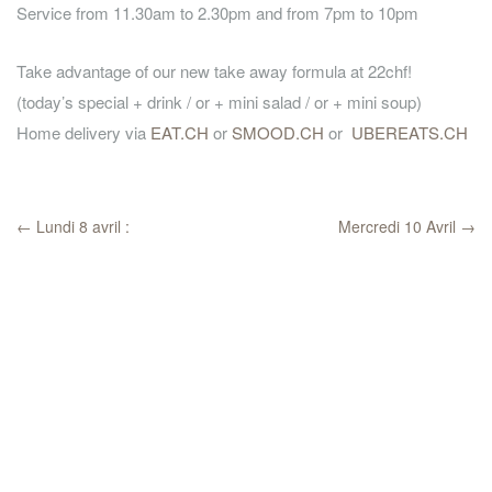
Service from 11.30am to 2.30pm and from 7pm to 10pm
Take advantage of our new take away formula at 22chf!
(today’s special + drink / or + mini salad / or + mini soup)
Home delivery via
EAT.CH
or
SMOOD.CH
or
UBEREATS.CH
←
Lundi 8 avril :
Mercredi 10 Avril
→