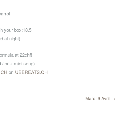
carrot
h your box:18,5
 at night)
ormula at 22chf!
d / or + mini soup)
.CH
or
UBEREATS.CH
Mardi 9 Avril
→