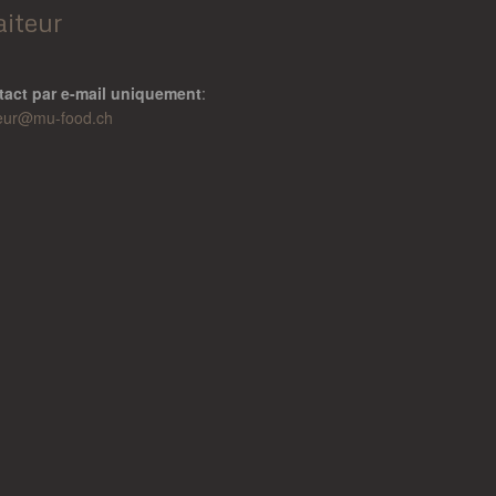
aiteur
tact par e-mail uniquement
:
teur@
mu-food.ch