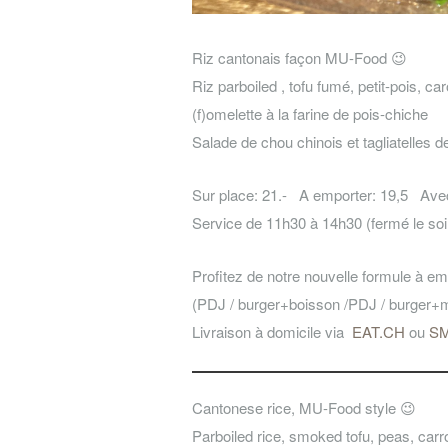
Riz cantonais façon MU-Food 😉
Riz parboiled , tofu fumé, petit-pois, car
(f)omelette à la farine de pois-chiche
Salade de chou chinois et tagliatelles d
Sur place: 21.- A emporter: 19,5 Avec 
Service de 11h30 à 14h30 (fermé le soi
Profitez de notre nouvelle formule à emp
(PDJ / burger+boisson /PDJ / burger+m
Livraison à domicile via
EAT.CH
ou
S
Cantonese rice, MU-Food style 😉
Parboiled rice, smoked tofu, peas, carr