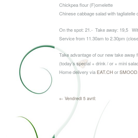
Chickpea flour (F)omelette
Chinese cabbage salad with tagliatelle 
On the spot: 21.- Take away: 19,5 Wit
Service from 11.30am to 2.30pm (closed
Take advantage of our new take away f
(today’s special + drink / or + mini sala
Home delivery via
EAT.CH
or
SMOOD
←
Vendredi 5 avril: