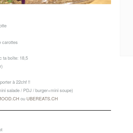
otte
e carottes
ta boîte: 18,5
r)
orter à 22chf !!
ini salade / PDJ / burger+mini soupe)
MOOD.CH
ou
UBEREATS.CH
ot