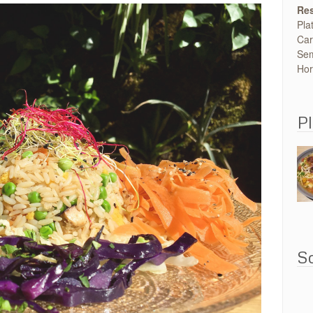
Res
Pla
Car
Sem
Hor
Pl
So