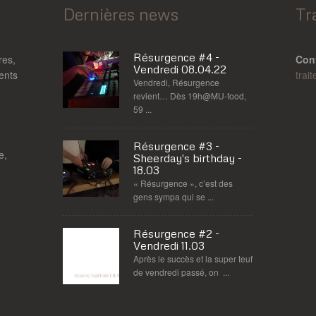
Dernières news
Tr
Résurgence #4 -
res,
Con
Vendredi 08.04.22
rents
trai
Vendredi, Résurgence
revient… Dès 19h@MU-food,
59 ...
Résurgence #3 -
e,
Sheerday's birthday -
18.03
« Résurgence », c’est des
gens sympa qui se ...
Résurgence #2 -
Vendredi 11.03
Après le succès et la super teuf
de vendredi passé, on ...