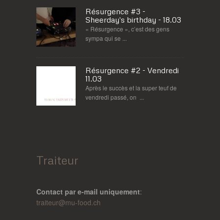
Résurgence #3 -
Sheerday's birthday - 18.03
« Résurgence », c’est des gens
sympa qui se ...
Résurgence #2 - Vendredi
11.03
Après le succès et la super teuf de
vendredi passé, on ...
Traiteur
Contact par e-mail uniquement
:
traiteur@
mu-food.ch