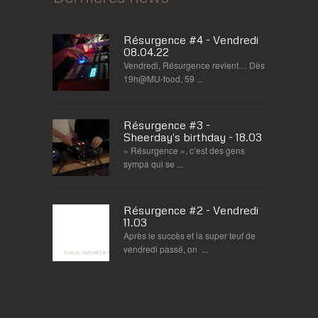
Résurgence #4 - Vendredi
08.04.22
Vendredi, Résurgence revient… Dès
19h@MU-food, 59 ...
Résurgence #3 -
Sheerday's birthday - 18.03
« Résurgence », c’est des gens
sympa qui se ...
Résurgence #2 - Vendredi
11.03
Après le succès et la super teuf de
vendredi passé, on ...