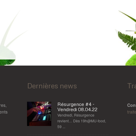
Dernières news
Tr
Résurgence #4 -
res,
Con
Vendredi 08.04.22
rents
trai
Vendredi, Résurgence
revient… Dès 19h@MU-food,
59 ...