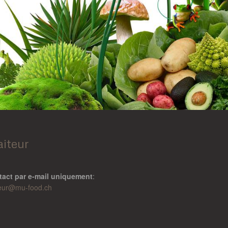
aiteur
tact par e-mail uniquement
:
teur@
mu-food.ch