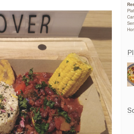
Res
Pla
Car
Sem
Hor
Pl
So