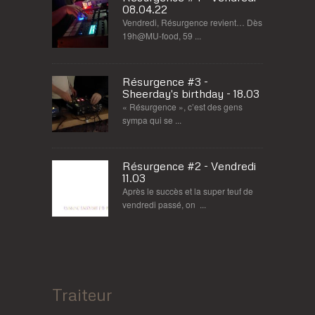
08.04.22
Vendredi, Résurgence revient… Dès
19h@MU-food, 59 ...
Résurgence #3 -
Sheerday's birthday - 18.03
« Résurgence », c’est des gens
sympa qui se ...
Résurgence #2 - Vendredi
11.03
Après le succès et la super teuf de
vendredi passé, on ...
Traiteur