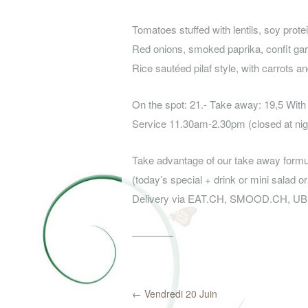
Tomatoes stuffed with lentils, soy prote
Red onions, smoked paprika, confit gar
Rice sautéed pilaf style, with carrots a
On the spot: 21.- Take away: 19,5 With
Service 11.30am-2.30pm (closed at nig
Take advantage of our take away formul
(today’s special + drink or mini salad o
Delivery via EAT.CH, SMOOD.CH, 
————
←
Vendredi 20 Juin