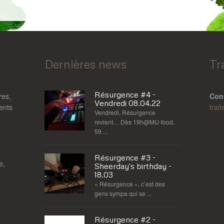
Dernières news
Tr
Résurgence #4 -
res,
Con
Vendredi 08.04.22
rents
trai
Vendredi, Résurgence
revient… Dès 19h@MU-food,
59 ...
Résurgence #3 -
e,
Sheerday's birthday -
18.03
« Résurgence », c’est des
gens sympa qui se ...
Résurgence #2 -