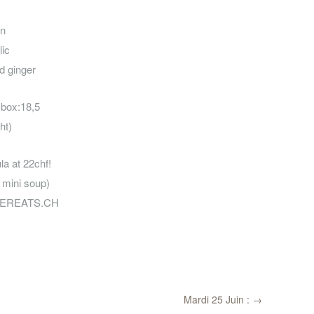
in
lic
nd ginger
 box:18,5
ht)
a at 22chf!
r mini soup)
UBEREATS.CH
Mardi 25 Juin :
→