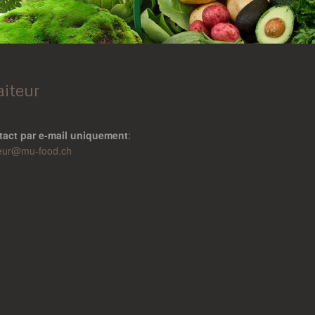
aiteur
tact par e-mail uniquement
:
teur@
mu-food.ch