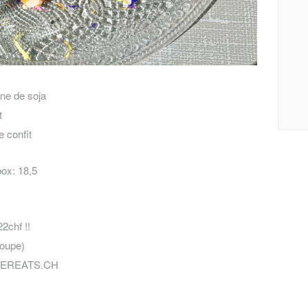
ine de soja
t
e confit
box: 18,5
2chf !!
soupe)
UBEREATS.CH