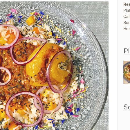
Res
Pla
Car
Sem
Hor
Pl
So