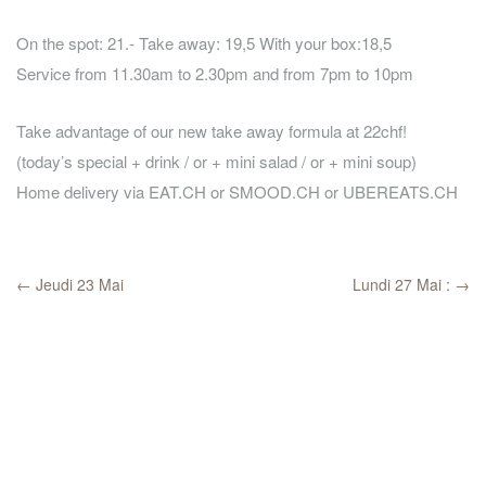
On the spot: 21.- Take away: 19,5 With your box:18,5
Service from 11.30am to 2.30pm and from 7pm to 10pm
Take advantage of our new take away formula at 22chf!
(today’s special + drink / or + mini salad / or + mini soup)
Home delivery via EAT.CH or SMOOD.CH or UBEREATS.CH
←
Jeudi 23 Mai
Lundi 27 Mai :
→