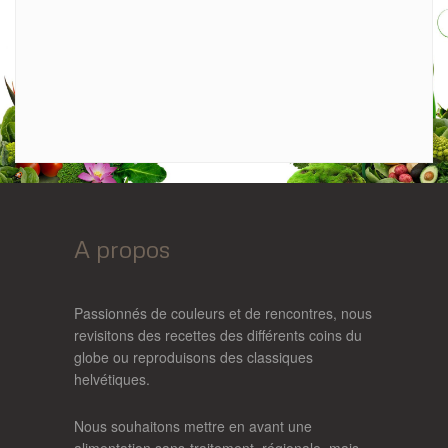
A propos
Passionnés de couleurs et de rencontres, nous
revisitons des recettes des différents coins du
globe ou reproduisons des classiques
helvétiques.
Nous souhaitons mettre en avant une
alimentation sans-traitement, régionale, mais