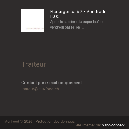
Résurgence #2 - Vendredi
11.03
Après le succès et la super teuf de
vendredi passé, on ...
Traiteur
Contact par e-mail uniquement
:
traiteur@
mu-food.ch
Mu-Food © 2026
|
Protection des données
Site internet par
yabo-concept