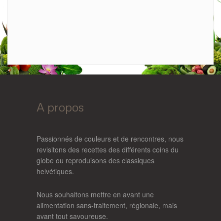
A propos
Passionnés de couleurs et de rencontres, nous
revisitons des recettes des différents coins du
globe ou reproduisons des classiques
helvétiques.
Nous souhaitons mettre en avant une
alimentation sans-traitement, régionale, mais
avant tout savoureuse.