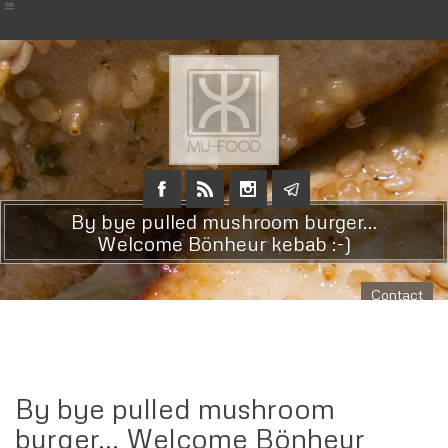
By bye pulled mushroom burger…
Welcome Bönheur kebab :-)
Contact
By bye pulled mushroom
burger… Welcome Bönheur