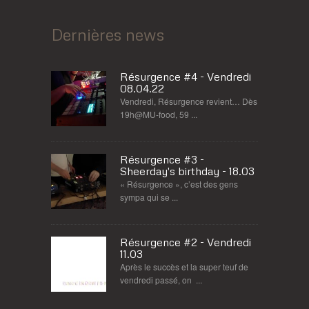
Dernières news
Résurgence #4 - Vendredi
08.04.22
Vendredi, Résurgence revient… Dès
19h@MU-food, 59 ...
Résurgence #3 -
Sheerday's birthday - 18.03
« Résurgence », c’est des gens
sympa qui se ...
Résurgence #2 - Vendredi
11.03
Après le succès et la super teuf de
vendredi passé, on ...